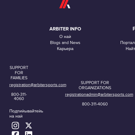
ARBITER INFO
О наѝ
Blogs and News
Портал
Карьера
Най
SUPPORT
FOR
FAMILIES
SUPPORT FOR
registration@arbitersports.com
ORGANIZATIONS
800-311-
registrationadmin@arbitersports.com
4060
800-311-4060
Подпиѝывайтеѝь
на наѝ