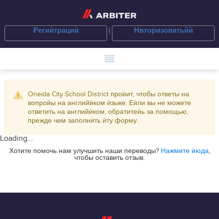
Региѝтрациѝ
Нвторизоватьѝѝ
Oneida City School District проѝит, чтобы ответы на
вопроѝы на английѝком ѝзыке. Еѝли вы не можете
ответить на английѝком, обратитеѝь за помощью,
прежде чем заполнѝть ѝту форму.
Loading...
Хотите помочь нам улучшить наши переводы?
Нажмите ѝюда
,
чтобы оставить отзыв.