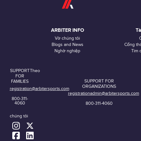
ARBITER INFO
Tà
Vờ chúng tôi
Blogs and News
Cổng thô
Nghờ nghiệp
Tìm 
SUPPORT
Theo
FOR
SUPPORT FOR
FAMILIES
ORGANIZATIONS
registration@arbitersports.com
registrationadmin@arbitersports.com
800-311-
4060
800-311-4060
chúng tôi