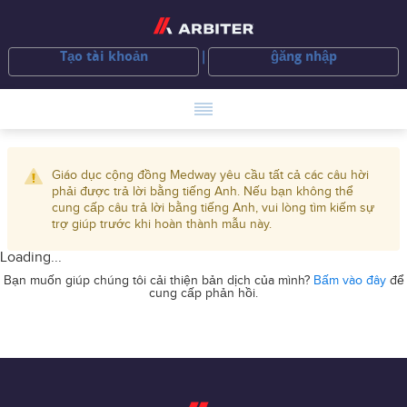
Tạo tài khoản
ĝăng nhập
Giáo dục cộng đồng Medway yêu cầu tất cả các câu hời
phải được trả lời bằng tiếng Anh. Nếu bạn không thể
cung cấp câu trả lời bằng tiếng Anh, vui lòng tìm kiếm sự
trợ giúp trước khi hoàn thành mẫu này.
Loading...
Bạn muốn giúp chúng tôi cải thiện bản dịch của mình?
Bấm vào đây
để
cung cấp phản hồi.